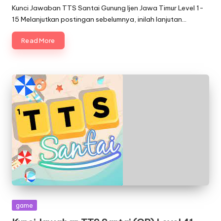
by
Kunci Jawaban TTS Santai Gunung Ijen Jawa Timur Level 1-
15 Melanjutkan postingan sebelumnya, inilah lanjutan…
Read More
Posted
game
in