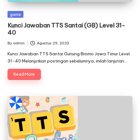
Posted
game
in
Kunci Jawaban TTS Santai (GB) Level 31-
40
By
admin
Agustus 29, 2023
Posted
by
Kunci Jawaban TTS Santai Gunung Bromo Jawa Timur Level
31-40 Melanjutkan postingan sebelumnya, inilah lanjutan…
Read More