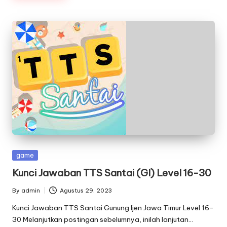
Posted
game
in
Kunci Jawaban TTS Santai (GI) Level 16-30
By
admin
Agustus 29, 2023
Posted
by
Kunci Jawaban TTS Santai Gunung Ijen Jawa Timur Level 16-
30 Melanjutkan postingan sebelumnya, inilah lanjutan…