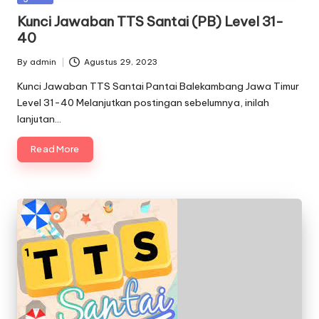
in
Kunci Jawaban TTS Santai (PB) Level 31-
40
By
admin
Agustus 29, 2023
Posted
by
Kunci Jawaban TTS Santai Pantai Balekambang Jawa Timur
Level 31-40 Melanjutkan postingan sebelumnya, inilah
lanjutan…
Read More