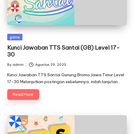
Posted
game
in
Kunci Jawaban TTS Santai (GB) Level 17-
30
By
admin
Agustus 29, 2023
Posted
by
Kunci Jawaban TTS Santai Gunung Bromo Jawa Timur Level
17-30 Melanjutkan postingan sebelumnya, inilah lanjutan…
Read More