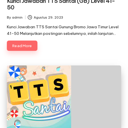
Kunci Jawaban TTS Santai (GB) Level 41-
50
By
admin
Agustus 29, 2023
Posted
by
Kunci Jawaban TTS Santai Gunung Bromo Jawa Timur Level
41-50 Melanjutkan postingan sebelumnya, inilah lanjutan…
Read More