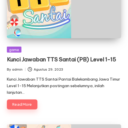
Posted
game
in
Kunci Jawaban TTS Santai (PB) Level 1-15
By
admin
Agustus 29, 2023
Posted
by
Kunci Jawaban TTS Santai Pantai Balekambang Jawa Timur
Level 1-15 Melanjutkan postingan sebelumnya, inilah
lanjutan…
Read More