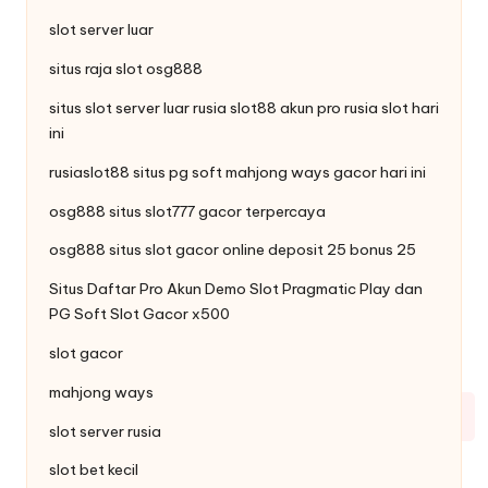
slot server luar
situs raja
slot
osg888
situs slot server luar rusia slot88
akun pro rusia
slot hari
ini
rusiaslot88 situs pg soft
mahjong ways
gacor hari ini
osg888 situs
slot777
gacor terpercaya
osg888 situs slot gacor online
deposit 25 bonus 25
Situs Daftar Pro
Akun Demo Slot
Pragmatic Play dan
PG Soft Slot Gacor x500
slot gacor
mahjong ways
slot server rusia
slot bet kecil