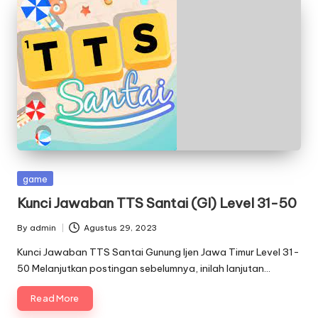
Posted
game
in
Kunci Jawaban TTS Santai (GI) Level 31-50
By
admin
Agustus 29, 2023
Posted
by
Kunci Jawaban TTS Santai Gunung Ijen Jawa Timur Level 31-
50 Melanjutkan postingan sebelumnya, inilah lanjutan…
Read More