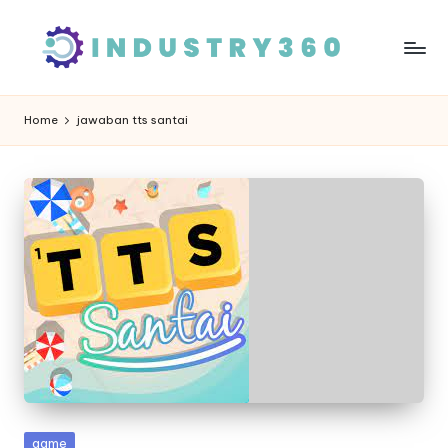
Skip
to
content
Home
jawaban tts santai
Posted
game