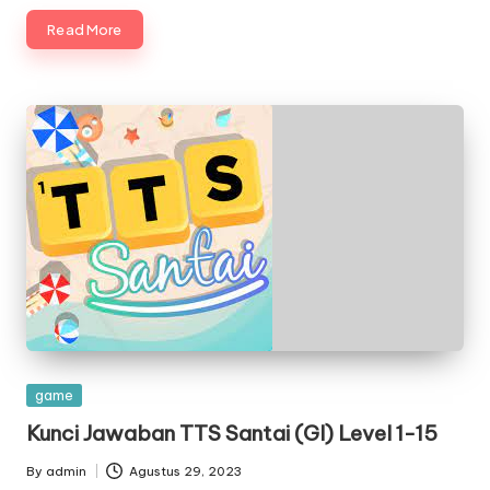
Read More
Posted
game
in
Kunci Jawaban TTS Santai (GI) Level 1-15
By
admin
Agustus 29, 2023
Posted