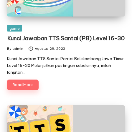
Posted
game
in
Kunci Jawaban TTS Santai (PB) Level 16-30
By
admin
Agustus 29, 2023
Posted
by
Kunci Jawaban TTS Santai Pantai Balekambang Jawa Timur
Level 16-30 Melanjutkan postingan sebelumnya, inilah
lanjutan…
Read More