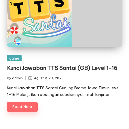
Posted
game
in
Kunci Jawaban TTS Santai (GB) Level 1-16
By
admin
Agustus 29, 2023
Posted
by
Kunci Jawaban TTS Santai Gunung Bromo Jawa Timur Level
1-16 Melanjutkan postingan sebelumnya, inilah lanjutan…
Read More