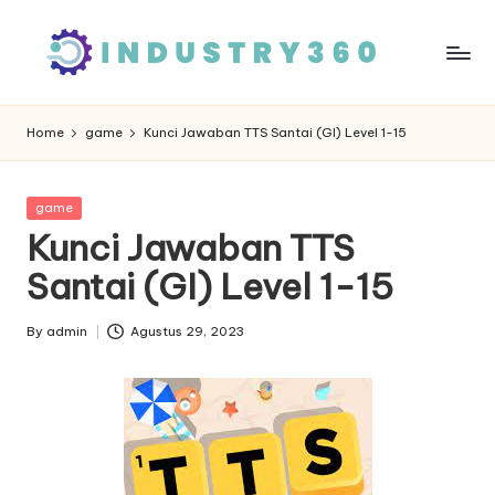
Skip
to
content
Home
game
Kunci Jawaban TTS Santai (GI) Level 1-15
Posted
game
in
Kunci Jawaban TTS
Santai (GI) Level 1-15
By
admin
Agustus 29, 2023
Posted
by