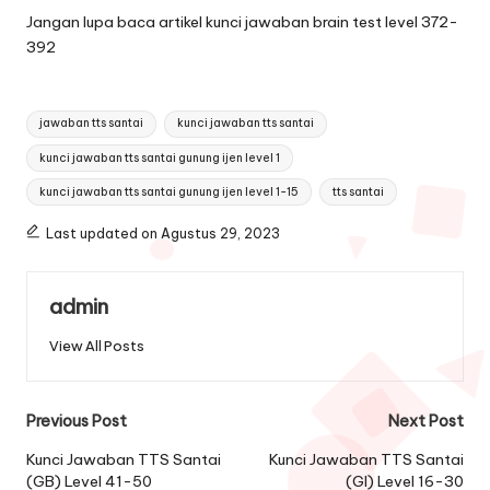
Jangan lupa baca artikel
kunci jawaban brain test level 372-
392
Tags:
jawaban tts santai
kunci jawaban tts santai
kunci jawaban tts santai gunung ijen level 1
kunci jawaban tts santai gunung ijen level 1-15
tts santai
Last updated on Agustus 29, 2023
admin
View All Posts
Post
Previous Post
Next Post
navigation
Kunci Jawaban TTS Santai
Kunci Jawaban TTS Santai
(GB) Level 41-50
(GI) Level 16-30