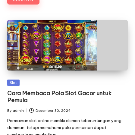
Posted
Slot
in
Cara Membaca Pola Slot Gacor untuk
Pemula
By
admin
Desember 30, 2024
Posted
by
Permainan slot online memiliki elemen keberuntungan yang
dominan, tetapi memahami pola permainan dapat
membantu meningkatkan…