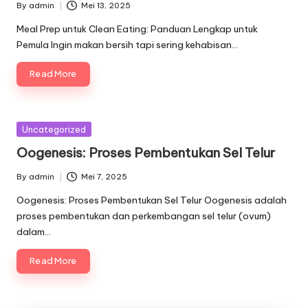
By
admin
Mei 13, 2025
Posted
by
Meal Prep untuk Clean Eating: Panduan Lengkap untuk
Pemula Ingin makan bersih tapi sering kehabisan…
Read More
Posted
Uncategorized
in
Oogenesis: Proses Pembentukan Sel Telur
By
admin
Mei 7, 2025
Posted
by
Oogenesis: Proses Pembentukan Sel Telur Oogenesis adalah
proses pembentukan dan perkembangan sel telur (ovum)
dalam…
Read More