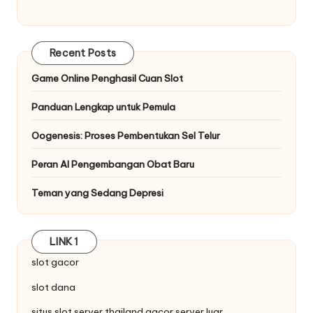
Recent Posts
Game Online Penghasil Cuan Slot
Panduan Lengkap untuk Pemula
Oogenesis: Proses Pembentukan Sel Telur
Peran AI Pengembangan Obat Baru
Teman yang Sedang Depresi
LINK 1
slot gacor
slot dana
situs
slot server thailand
gacor server luar