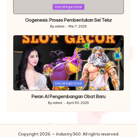
Posted
Uncategorized
in
Oogenesis: Proses Pembentukan Sel Telur
By
admin
Mei 7, 2025
Posted
by
Posted
Uncategorized
in
Peran AI Pengembangan Obat Baru
By
admin
April 30, 2025
Posted
by
Copyright 2026 — Industry360. All rights reserved.