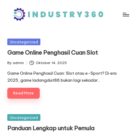
Skip
to
content
Posted
Uncategorized
in
Game Online Penghasil Cuan Slot
By
admin
Oktober 14, 2025
Posted
by
Game Online Penghasil Cuan: Slot atau e-Sport? Di era
2025, game ladangduit88 bukan lagi sekadar…
Read More
Posted
Uncategorized
in
Panduan Lengkap untuk Pemula