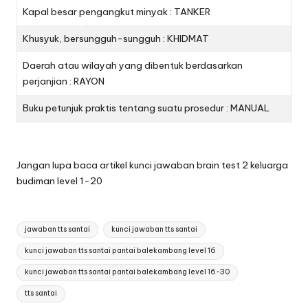
Kapal besar pengangkut minyak : TANKER
Khusyuk, bersungguh-sungguh : KHIDMAT
Daerah atau wilayah yang dibentuk berdasarkan
perjanjian : RAYON
Buku petunjuk praktis tentang suatu prosedur : MANUAL
Jangan lupa baca artikel
kunci jawaban brain test 2 keluarga
budiman level 1-20
Tags:
jawaban tts santai
kunci jawaban tts santai
kunci jawaban tts santai pantai balekambang level 16
kunci jawaban tts santai pantai balekambang level 16-30
tts santai