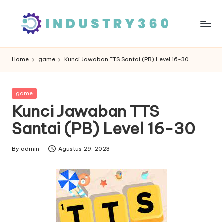
Skip
to
content
Home
game
Kunci Jawaban TTS Santai (PB) Level 16-30
Posted
game
in
Kunci Jawaban TTS
Santai (PB) Level 16-30
By
admin
Agustus 29, 2023
Posted
by