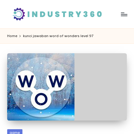
Skip
to
content
Home
kunci jawaban word of wonders level 97
Posted
game