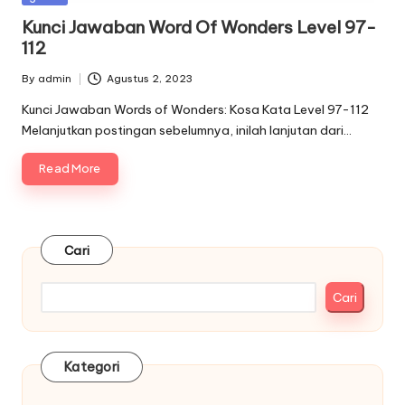
in
Kunci Jawaban Word Of Wonders Level 97-
112
By
admin
Agustus 2, 2023
Posted
by
Kunci Jawaban Words of Wonders: Kosa Kata Level 97-112
Melanjutkan postingan sebelumnya, inilah lanjutan dari…
Read More
Cari
Cari
Kategori