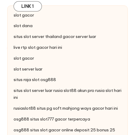
LINK 1
slot gacor
slot dana
situs
slot server thailand
gacor server luar
live
rtp slot
gacor hari ini
slot gacor
slot server luar
situs raja
slot
osg888
situs slot server luar rusia slot88
akun pro rusia
slot hari
ini
rusiaslot88 situs pg soft
mahjong ways
gacor hari ini
osg888 situs
slot777
gacor terpercaya
osg888 situs slot gacor online
deposit 25 bonus 25