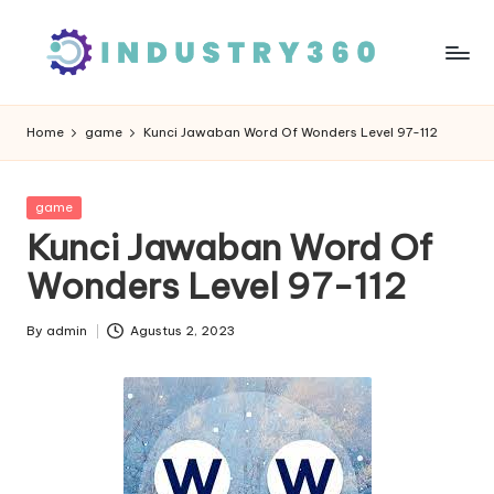
Skip
to
content
Home
game
Kunci Jawaban Word Of Wonders Level 97-112
Posted
game
in
Kunci Jawaban Word Of
Wonders Level 97-112
By
admin
Agustus 2, 2023
Posted
by