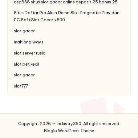
osg888 situs slot gacor online
deposit 25 bonus 25
Situs Daftar Pro
Akun Demo Slot
Pragmatic Play dan
PG Soft Slot Gacor x500
slot gacor
mahjong ways
slot server rusia
slot bet kecil
slot gacor
slot777
Copyright 2026 — Industry360. All rights reserved.
Bloglo WordPress Theme