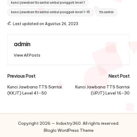
kunci jawaban tts santai umbul ponggok level 1
kunci jawaban tts santai umbul ponggok level 1-15
tts santai
Last updated on Agustus 26, 2023
admin
View All Posts
Post
Previous Post
Next Post
navigation
Kunci Jawbana TTS Santai
Kunci Jawbana TTS Santai
(KKJT) Level 41-50
(UPJT) Level 16-30
Copyright 2026 — Industry360. All rights reserved.
Bloglo WordPress Theme