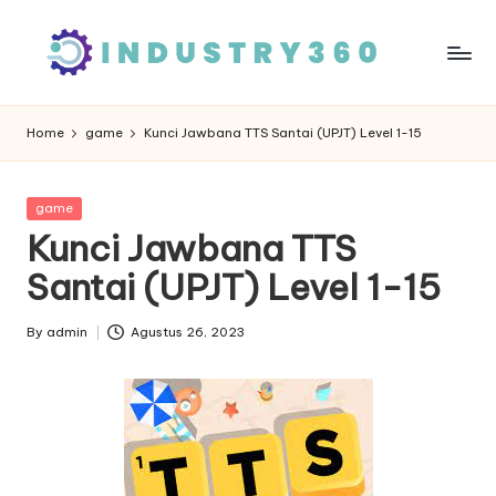
Skip
to
content
Home
game
Kunci Jawbana TTS Santai (UPJT) Level 1-15
Posted
game
in
Kunci Jawbana TTS
Santai (UPJT) Level 1-15
By
admin
Agustus 26, 2023
Posted
by