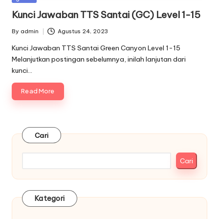
in
Kunci Jawaban TTS Santai (GC) Level 1-15
By
admin
Agustus 24, 2023
Posted
by
Kunci Jawaban TTS Santai Green Canyon Level 1-15
Melanjutkan postingan sebelumnya, inilah lanjutan dari
kunci…
Read More
Cari
Cari
Kategori