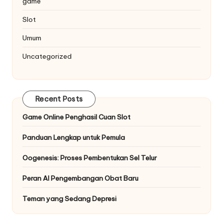
game
Slot
Umum
Uncategorized
Recent Posts
Game Online Penghasil Cuan Slot
Panduan Lengkap untuk Pemula
Oogenesis: Proses Pembentukan Sel Telur
Peran AI Pengembangan Obat Baru
Teman yang Sedang Depresi