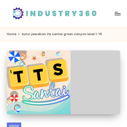
Skip
to
content
Home
kunci jawaban tts santai green canyon level 1-15
Posted
game