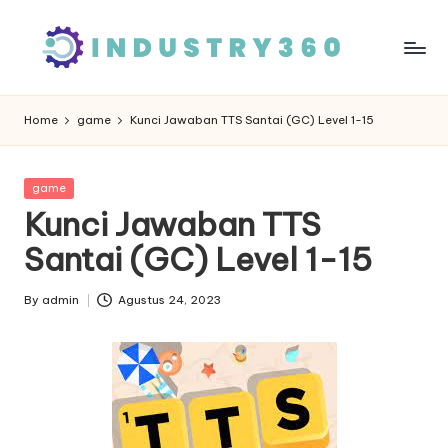
Skip
to
content
Home
game
Kunci Jawaban TTS Santai (GC) Level 1-15
Posted
game
in
Kunci Jawaban TTS
Santai (GC) Level 1-15
By
admin
Agustus 24, 2023
Posted
by