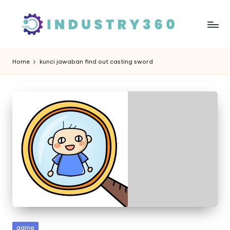
Skip
to
content
Home
kunci jawaban find out casting sword
Posted
game