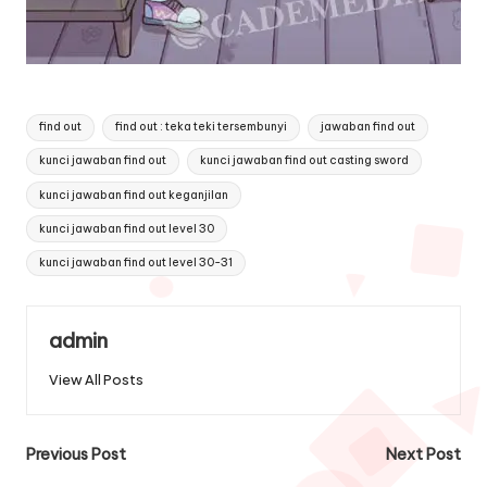
Tags:
find out
find out : teka teki tersembunyi
jawaban find out
kunci jawaban find out
kunci jawaban find out casting sword
kunci jawaban find out keganjilan
kunci jawaban find out level 30
kunci jawaban find out level 30-31
admin
View All Posts
Post
Previous Post
Next Post