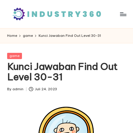
Skip
to
content
Home
game
Kunci Jawaban Find Out Level 30-31
Posted
game
in
Kunci Jawaban Find Out
Level 30-31
By
admin
Juli 24, 2023
Posted
by