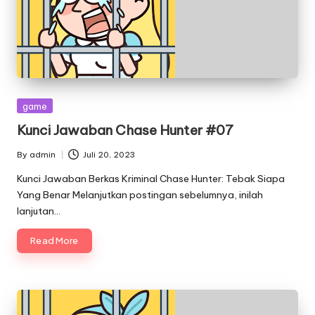
Posted
game
in
Kunci Jawaban Chase Hunter #07
By
admin
Juli 20, 2023
Posted
by
Kunci Jawaban Berkas Kriminal Chase Hunter: Tebak Siapa
Yang Benar Melanjutkan postingan sebelumnya, inilah
lanjutan…
Read More