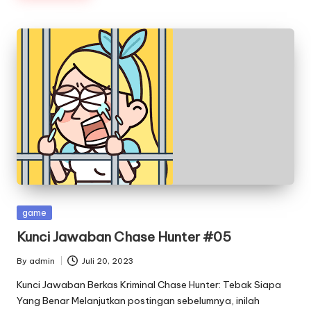
Posted
game
in
Kunci Jawaban Chase Hunter #05
By
admin
Juli 20, 2023
Posted
by
Kunci Jawaban Berkas Kriminal Chase Hunter: Tebak Siapa
Yang Benar Melanjutkan postingan sebelumnya, inilah