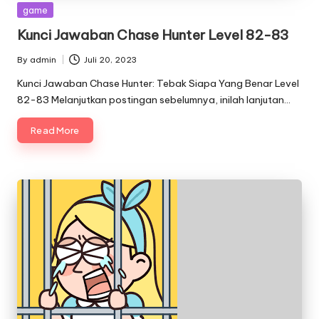
Posted
game
in
Kunci Jawaban Chase Hunter Level 82-83
By
admin
Juli 20, 2023
Posted
by
Kunci Jawaban Chase Hunter: Tebak Siapa Yang Benar Level
82-83 Melanjutkan postingan sebelumnya, inilah lanjutan…
Read More