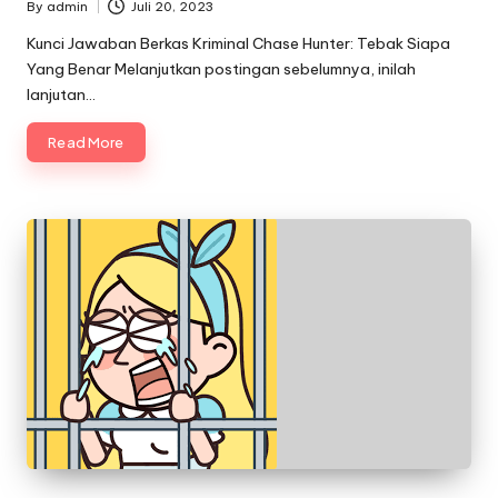
By
admin
Juli 20, 2023
Posted
by
Kunci Jawaban Berkas Kriminal Chase Hunter: Tebak Siapa
Yang Benar Melanjutkan postingan sebelumnya, inilah
lanjutan…
Read More