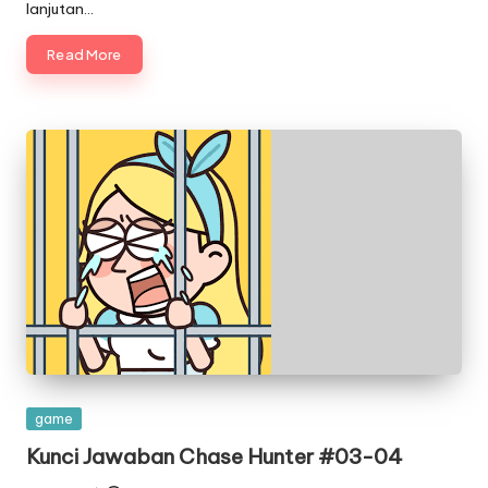
lanjutan…
Read More
Posted
game
in
Kunci Jawaban Chase Hunter #03-04