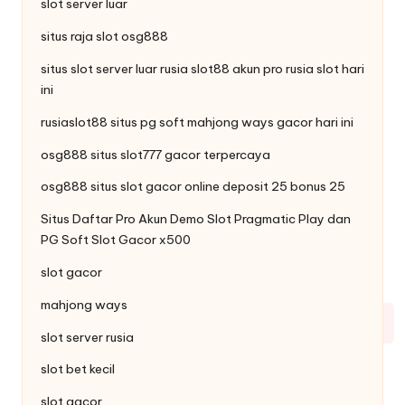
slot server luar
situs raja
slot
osg888
situs slot server luar rusia slot88
akun pro rusia
slot hari
ini
rusiaslot88 situs pg soft
mahjong ways
gacor hari ini
osg888 situs
slot777
gacor terpercaya
osg888 situs slot gacor online
deposit 25 bonus 25
Situs Daftar Pro
Akun Demo Slot
Pragmatic Play dan
PG Soft Slot Gacor x500
slot gacor
mahjong ways
slot server rusia
slot bet kecil
slot gacor