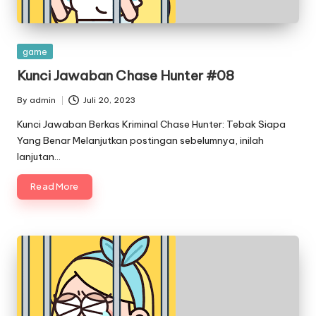
Posted
game
in
Kunci Jawaban Chase Hunter #08
By
admin
Juli 20, 2023
Posted
by
Kunci Jawaban Berkas Kriminal Chase Hunter: Tebak Siapa
Yang Benar Melanjutkan postingan sebelumnya, inilah
lanjutan…
Read More