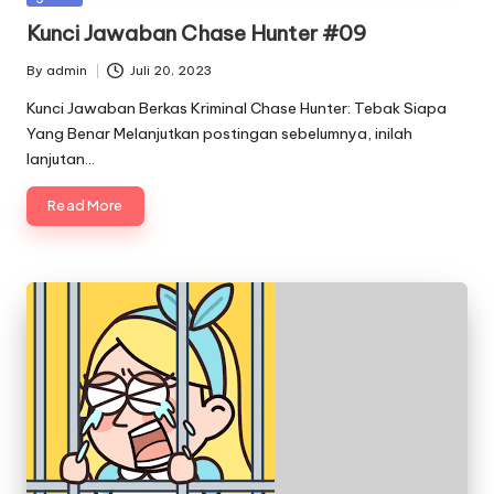
in
Kunci Jawaban Chase Hunter #09
By
admin
Juli 20, 2023
Posted
by
Kunci Jawaban Berkas Kriminal Chase Hunter: Tebak Siapa
Yang Benar Melanjutkan postingan sebelumnya, inilah
lanjutan…
Read More