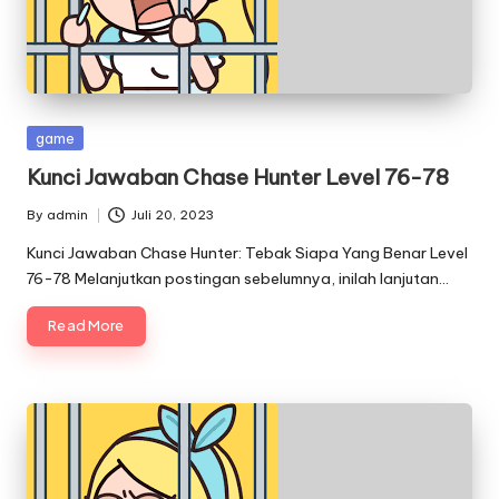
Posted
game
in
Kunci Jawaban Chase Hunter Level 76-78
By
admin
Juli 20, 2023
Posted
by
Kunci Jawaban Chase Hunter: Tebak Siapa Yang Benar Level
76-78 Melanjutkan postingan sebelumnya, inilah lanjutan…
Read More