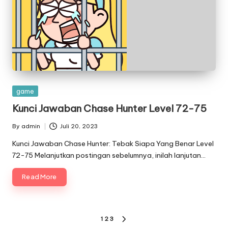
Posted
game
in
Kunci Jawaban Chase Hunter Level 72-75
By
admin
Juli 20, 2023
Posted
by
Kunci Jawaban Chase Hunter: Tebak Siapa Yang Benar Level
72-75 Melanjutkan postingan sebelumnya, inilah lanjutan…
Read More
Paginasi
1
2
3
NEXT