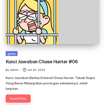
Posted
game
in
Kunci Jawaban Chase Hunter #06
By
admin
Juli 20, 2023
Posted
by
Kunci Jawaban Berkas Kriminal Chase Hunter: Tebak Siapa
Yang Benar Melanjutkan postingan sebelumnya, inilah
lanjutan…
Read More