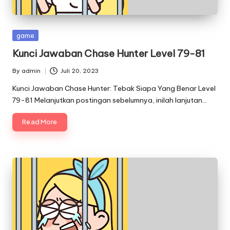
Posted
game
in
Kunci Jawaban Chase Hunter Level 79-81
By
admin
Juli 20, 2023
Posted
by
Kunci Jawaban Chase Hunter: Tebak Siapa Yang Benar Level
79-81 Melanjutkan postingan sebelumnya, inilah lanjutan…
Read More