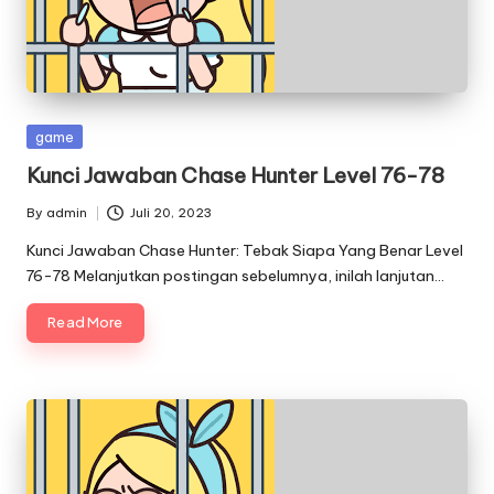
Posted
game
in
Kunci Jawaban Chase Hunter Level 76-78
By
admin
Juli 20, 2023
Posted
by
Kunci Jawaban Chase Hunter: Tebak Siapa Yang Benar Level
76-78 Melanjutkan postingan sebelumnya, inilah lanjutan…
Read More