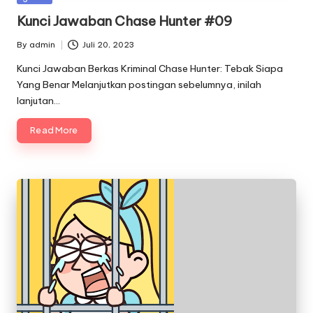
in
Kunci Jawaban Chase Hunter #09
By
admin
Juli 20, 2023
Posted
by
Kunci Jawaban Berkas Kriminal Chase Hunter: Tebak Siapa
Yang Benar Melanjutkan postingan sebelumnya, inilah
lanjutan…
Read More