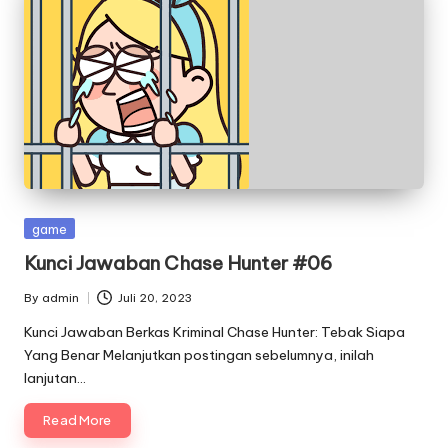
Posted
game
in
Kunci Jawaban Chase Hunter #06
By
admin
Juli 20, 2023
Posted
by
Kunci Jawaban Berkas Kriminal Chase Hunter: Tebak Siapa
Yang Benar Melanjutkan postingan sebelumnya, inilah
lanjutan…
Read More