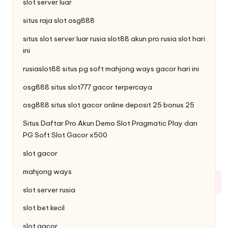
slot server luar
situs raja
slot
osg888
situs slot server luar rusia slot88
akun pro rusia
slot hari
ini
rusiaslot88 situs pg soft
mahjong ways
gacor hari ini
osg888 situs
slot777
gacor terpercaya
osg888 situs slot gacor online
deposit 25 bonus 25
Situs Daftar Pro
Akun Demo Slot
Pragmatic Play dan
PG Soft Slot Gacor x500
slot gacor
mahjong ways
slot server rusia
slot bet kecil
slot gacor