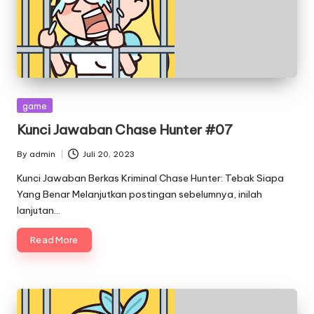
Posted
game
in
Kunci Jawaban Chase Hunter #07
By
admin
Juli 20, 2023
Posted
by
Kunci Jawaban Berkas Kriminal Chase Hunter: Tebak Siapa
Yang Benar Melanjutkan postingan sebelumnya, inilah
lanjutan…
Read More