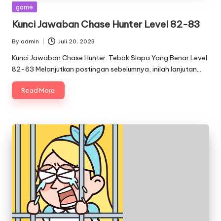
Posted
game
in
Kunci Jawaban Chase Hunter Level 82-83
By
admin
Juli 20, 2023
Posted
by
Kunci Jawaban Chase Hunter: Tebak Siapa Yang Benar Level
82-83 Melanjutkan postingan sebelumnya, inilah lanjutan…
Read More