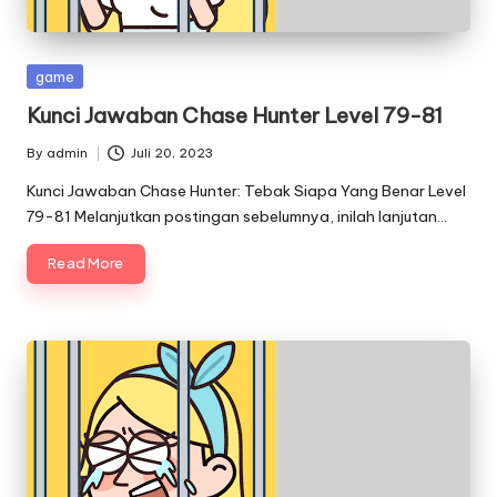
Posted
game
in
Kunci Jawaban Chase Hunter Level 79-81
By
admin
Juli 20, 2023
Posted
by
Kunci Jawaban Chase Hunter: Tebak Siapa Yang Benar Level
79-81 Melanjutkan postingan sebelumnya, inilah lanjutan…
Read More