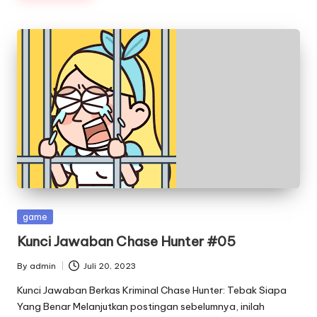
Posted
game
in
Kunci Jawaban Chase Hunter #05
By
admin
Juli 20, 2023
Posted
by
Kunci Jawaban Berkas Kriminal Chase Hunter: Tebak Siapa
Yang Benar Melanjutkan postingan sebelumnya, inilah