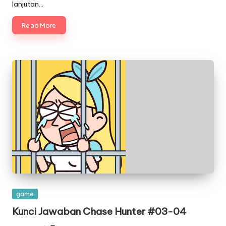
lanjutan…
Read More
Posted
game
in
Kunci Jawaban Chase Hunter #03-04