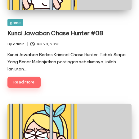
Posted
game
in
Kunci Jawaban Chase Hunter #08
By
admin
Juli 20, 2023
Posted
by
Kunci Jawaban Berkas Kriminal Chase Hunter: Tebak Siapa
Yang Benar Melanjutkan postingan sebelumnya, inilah
lanjutan…
Read More