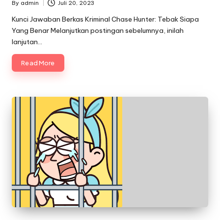
By
admin
Juli 20, 2023
Posted
by
Kunci Jawaban Berkas Kriminal Chase Hunter: Tebak Siapa
Yang Benar Melanjutkan postingan sebelumnya, inilah
lanjutan…
Read More