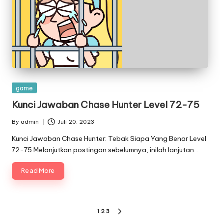
Posted
game
in
Kunci Jawaban Chase Hunter Level 72-75
By
admin
Juli 20, 2023
Posted
by
Kunci Jawaban Chase Hunter: Tebak Siapa Yang Benar Level
72-75 Melanjutkan postingan sebelumnya, inilah lanjutan…
Read More
Paginasi
1
2
3
NEXT