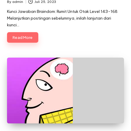
By
admin
Juli 25, 2023
Posted
by
Kunci Jawaban Braindom: Rumit Untuk Otak Level 143-168
Melanjutkan postingan sebelumnya, inilah lanjutan dari
kunci…
Read More