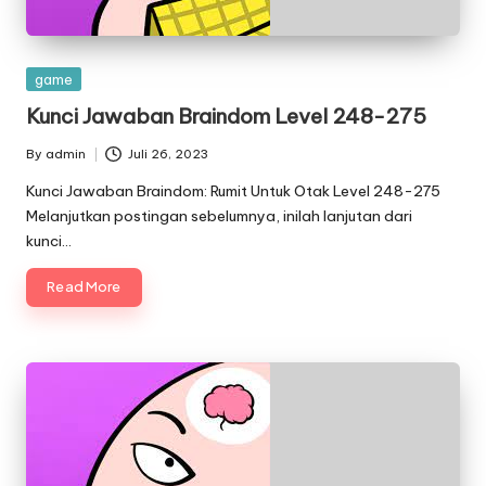
Posted
game
in
Kunci Jawaban Braindom Level 248-275
By
admin
Juli 26, 2023
Posted
by
Kunci Jawaban Braindom: Rumit Untuk Otak Level 248-275
Melanjutkan postingan sebelumnya, inilah lanjutan dari
kunci…
Read More