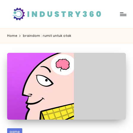
Skip
to
content
Home
braindom : rumit untuk otak
Posted
game