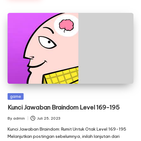
Posted
game
in
Kunci Jawaban Braindom Level 169-195
By
admin
Juli 25, 2023
Posted
by
Kunci Jawaban Braindom: Rumit Untuk Otak Level 169-195
Melanjutkan postingan sebelumnya, inilah lanjutan dari