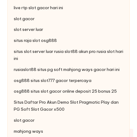
live
rtp slot
gacor hari ini
slot gacor
slot server luar
situs raja
slot
osg888
situs slot server luar rusia slot88
akun pro rusia
slot hari
ini
rusiaslot88 situs pg soft
mahjong ways
gacor hari ini
osg888 situs
slot777
gacor terpercaya
osg888 situs slot gacor online
deposit 25 bonus 25
Situs Daftar Pro
Akun Demo Slot
Pragmatic Play dan
PG Soft Slot Gacor x500
slot gacor
mahjong ways