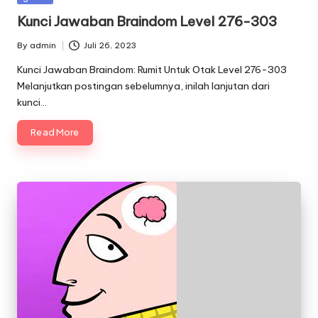
in
Kunci Jawaban Braindom Level 276-303
By
admin
Juli 26, 2023
Posted
by
Kunci Jawaban Braindom: Rumit Untuk Otak Level 276-303
Melanjutkan postingan sebelumnya, inilah lanjutan dari
kunci…
Read More