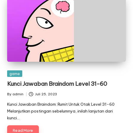
Posted
game
in
Kunci Jawaban Braindom Level 31-60
By
admin
Juli 25, 2023
Posted
by
Kunci Jawaban Braindom: Rumit Untuk Otak Level 31-60
Melanjutkan postingan sebelumnya, inilah lanjutan dari
kunci…
Read More