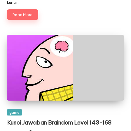
kunci…
Read More
Posted
game
in
Kunci Jawaban Braindom Level 143-168