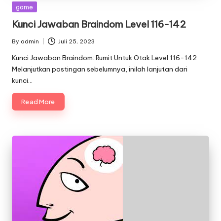
Posted
game
in
Kunci Jawaban Braindom Level 116-142
By
admin
Juli 25, 2023
Posted
by
Kunci Jawaban Braindom: Rumit Untuk Otak Level 116-142
Melanjutkan postingan sebelumnya, inilah lanjutan dari
kunci…
Read More