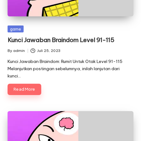
Posted
game
in
Kunci Jawaban Braindom Level 91-115
By
admin
Juli 25, 2023
Posted
by
Kunci Jawaban Braindom: Rumit Untuk Otak Level 91-115
Melanjutkan postingan sebelumnya, inilah lanjutan dari
kunci…
Read More