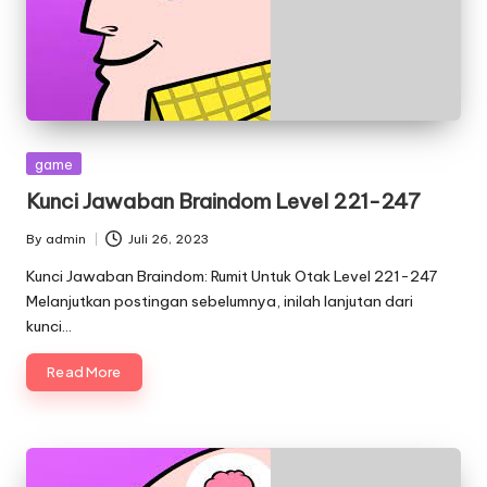
Posted
game
in
Kunci Jawaban Braindom Level 221-247
By
admin
Juli 26, 2023
Posted
by
Kunci Jawaban Braindom: Rumit Untuk Otak Level 221-247
Melanjutkan postingan sebelumnya, inilah lanjutan dari
kunci…
Read More