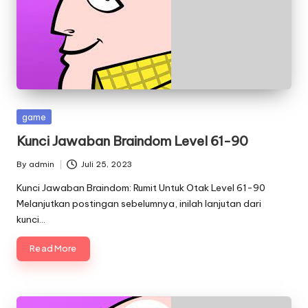
Posted
game
in
Kunci Jawaban Braindom Level 61-90
By
admin
Juli 25, 2023
Posted
by
Kunci Jawaban Braindom: Rumit Untuk Otak Level 61-90
Melanjutkan postingan sebelumnya, inilah lanjutan dari
kunci…
Read More