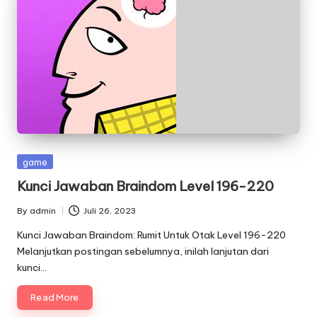
Posted
game
in
Kunci Jawaban Braindom Level 196-220
By
admin
Juli 26, 2023
Posted
by
Kunci Jawaban Braindom: Rumit Untuk Otak Level 196-220
Melanjutkan postingan sebelumnya, inilah lanjutan dari
kunci…
Read More