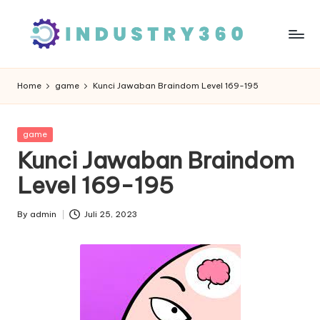
Skip
to
content
Home
game
Kunci Jawaban Braindom Level 169-195
Posted
game
in
Kunci Jawaban Braindom
Level 169-195
By
admin
Juli 25, 2023
Posted
by