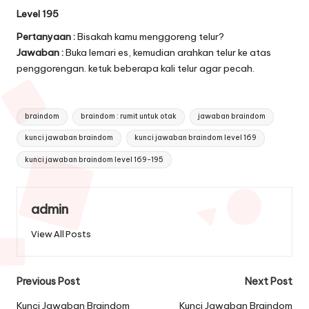
Level 195
Pertanyaan :
Bisakah kamu menggoreng telur?
Jawaban :
Buka lemari es, kemudian arahkan telur ke atas
penggorengan. ketuk beberapa kali telur agar pecah.
Tags:
braindom
braindom : rumit untuk otak
jawaban braindom
kunci jawaban braindom
kunci jawaban braindom level 169
kunci jawaban braindom level 169-195
admin
View All Posts
Post
Previous Post
Next Post
navigation
Kunci Jawaban Braindom
Kunci Jawaban Braindom