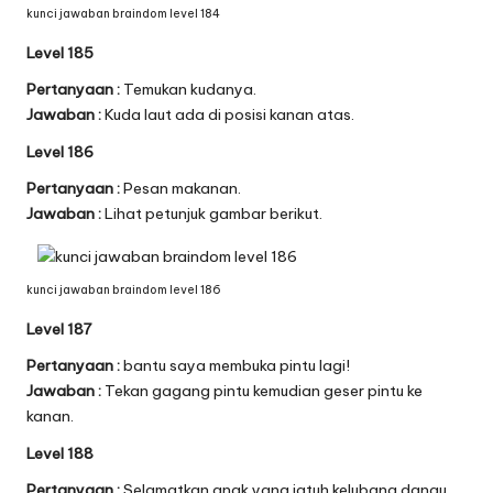
kunci jawaban braindom level 184
Level 185
Pertanyaan :
Temukan kudanya.
Jawaban :
Kuda laut ada di posisi kanan atas.
Level 186
Pertanyaan :
Pesan makanan.
Jawaban :
Lihat petunjuk gambar berikut.
kunci jawaban braindom level 186
Level 187
Pertanyaan :
bantu saya membuka pintu lagi!
Jawaban :
Tekan gagang pintu kemudian geser pintu ke
kanan.
Level 188
Pertanyaan :
Selamatkan anak yang jatuh kelubang danau