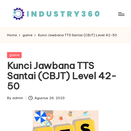
Skip
to
content
Home
game
Kunci Jawbana TTS Santai (CBJT) Level 42-50
Posted
game
in
Kunci Jawbana TTS
Santai (CBJT) Level 42-
50
By
admin
Agustus 26, 2023
Posted
by