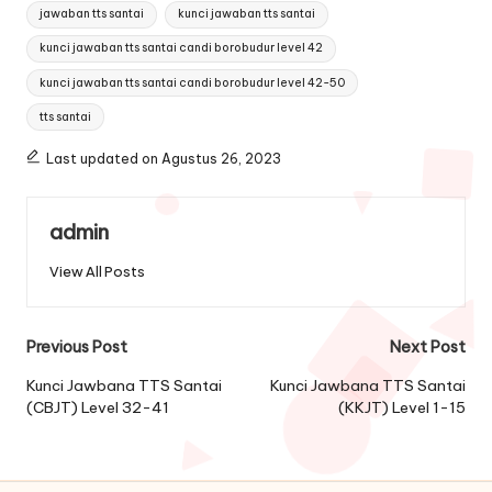
Tags:
jawaban tts santai
kunci jawaban tts santai
kunci jawaban tts santai candi borobudur level 42
kunci jawaban tts santai candi borobudur level 42-50
tts santai
Last updated on Agustus 26, 2023
admin
View All Posts
Post
Previous Post
Next Post
navigation
Kunci Jawbana TTS Santai
Kunci Jawbana TTS Santai
(CBJT) Level 32-41
(KKJT) Level 1-15