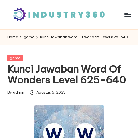
Skip
to
content
Home
game
Kunci Jawaban Word Of Wonders Level 625-640
Posted
game
in
Kunci Jawaban Word Of
Wonders Level 625-640
By
admin
Agustus 6, 2023
Posted
by