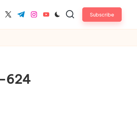
Subscribe
cebook.com
twitter.com
t.me
instagram.com
youtube.com
9-624