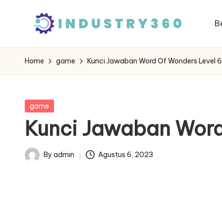
B
Skip
to
content
Home
game
Kunci Jawaban Word Of Wonders Level
Posted
game
in
Kunci Jawaban Word
By
admin
Agustus 6, 2023
Posted
by