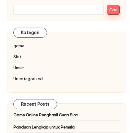
Cari
Kategori
game
Slot
Umum
Uncategorized
Recent Posts
Game Online Penghasil Cuan Slot
Panduan Lengkap untuk Pemula