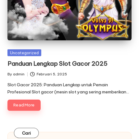
Posted
Uncategorized
in
Panduan Lengkap Slot Gacor 2025
By
admin
Februari 5, 2025
Posted
by
Slot Gacor 2025: Panduan Lengkap untuk Pemain
Profesional Slot gacor (mesin slot yang sering memberikan…
Read More
Cari