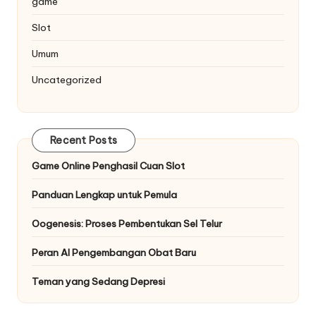
game
Slot
Umum
Uncategorized
Recent Posts
Game Online Penghasil Cuan Slot
Panduan Lengkap untuk Pemula
Oogenesis: Proses Pembentukan Sel Telur
Peran AI Pengembangan Obat Baru
Teman yang Sedang Depresi