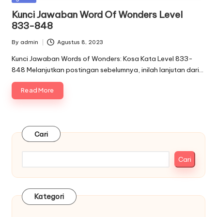
in
Kunci Jawaban Word Of Wonders Level
833-848
By
admin
Agustus 8, 2023
Posted
by
Kunci Jawaban Words of Wonders: Kosa Kata Level 833-
848 Melanjutkan postingan sebelumnya, inilah lanjutan dari…
Read More
Cari
Cari
Kategori