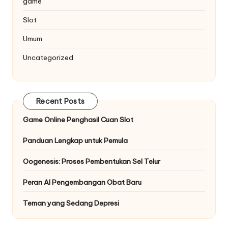
game
Slot
Umum
Uncategorized
Recent Posts
Game Online Penghasil Cuan Slot
Panduan Lengkap untuk Pemula
Oogenesis: Proses Pembentukan Sel Telur
Peran AI Pengembangan Obat Baru
Teman yang Sedang Depresi