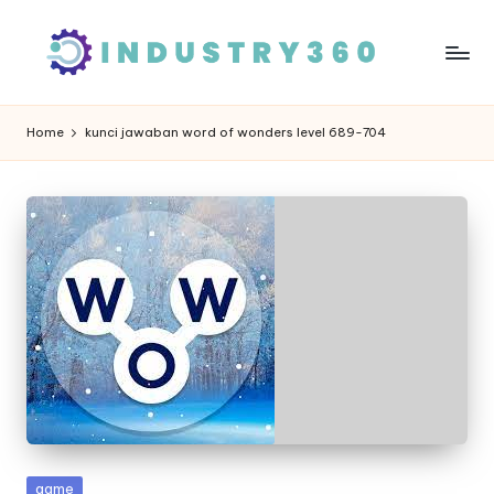
Skip
to
content
Home
kunci jawaban word of wonders level 689-704
Posted
game