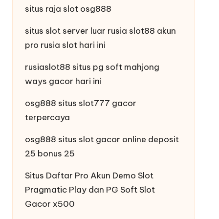
situs raja
slot
osg888
situs slot server luar rusia slot88
akun
pro rusia
slot hari ini
rusiaslot88 situs pg soft
mahjong
ways
gacor hari ini
osg888 situs
slot777
gacor
terpercaya
osg888 situs slot gacor online
deposit
25 bonus 25
Situs Daftar Pro
Akun Demo Slot
Pragmatic Play dan PG Soft Slot
Gacor x500