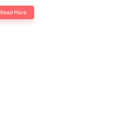
Read More