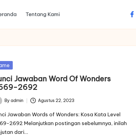
eranda
Tentang Kami
fa
sted
ame
unci Jawaban Word Of Wonders
669-2692
By
admin
Agustus 22, 2023
ted
nci Jawaban Words of Wonders: Kosa Kata Level
69-2692 Melanjutkan postingan sebelumnya, inilah
njutan dari…