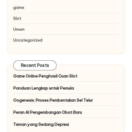
game
Slot
Umum
Uncategorized
Recent Posts
Game Online Penghasil Cuan Slot
Panduan Lengkap untuk Pemula
Oogenesis: Proses Pembentukan Sel Telur
Peran AI Pengembangan Obat Baru
Teman yang Sedang Depresi