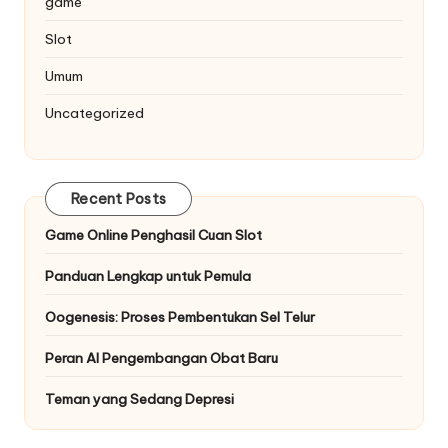
game
Slot
Umum
Uncategorized
Recent Posts
Game Online Penghasil Cuan Slot
Panduan Lengkap untuk Pemula
Oogenesis: Proses Pembentukan Sel Telur
Peran AI Pengembangan Obat Baru
Teman yang Sedang Depresi