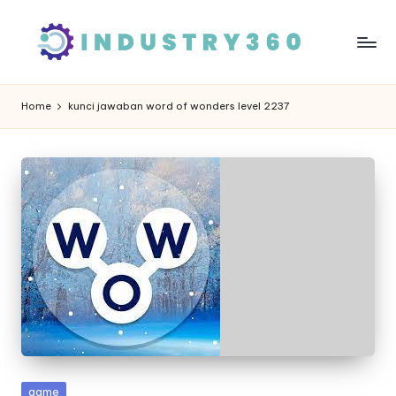
Skip
to
content
Home
kunci jawaban word of wonders level 2237
Posted
game