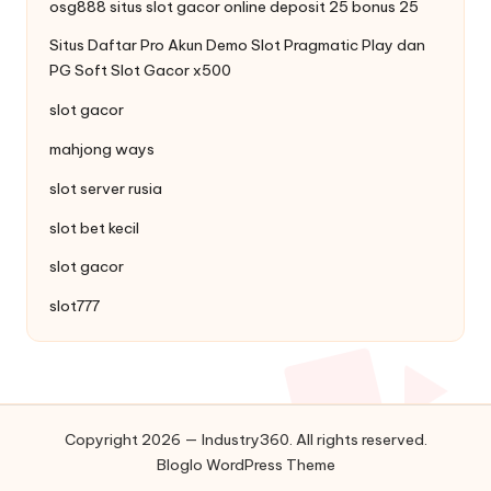
osg888 situs slot gacor online
deposit 25 bonus 25
Situs Daftar Pro
Akun Demo Slot
Pragmatic Play dan
PG Soft Slot Gacor x500
slot gacor
mahjong ways
slot server rusia
slot bet kecil
slot gacor
slot777
Copyright 2026 — Industry360. All rights reserved.
Bloglo WordPress Theme