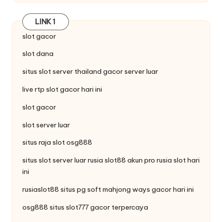
LINK 1
slot gacor
slot dana
situs
slot server thailand
gacor server luar
live
rtp slot
gacor hari ini
slot gacor
slot server luar
situs raja
slot
osg888
situs slot server luar rusia slot88
akun pro rusia
slot hari
ini
rusiaslot88 situs pg soft
mahjong ways
gacor hari ini
osg888 situs
slot777
gacor terpercaya