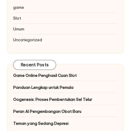
game
Slot
Umum
Uncategorized
Recent Posts
Game Online Penghasil Cuan Slot
Panduan Lengkap untuk Pemula
Oogenesis: Proses Pembentukan Sel Telur
Peran AI Pengembangan Obat Baru
Teman yang Sedang Depresi