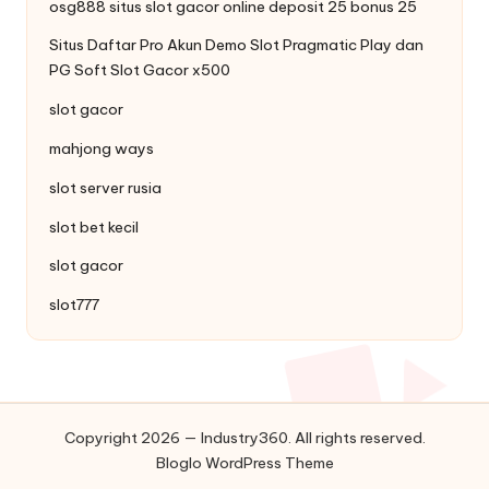
osg888 situs slot gacor online
deposit 25 bonus 25
Situs Daftar Pro
Akun Demo Slot
Pragmatic Play dan
PG Soft Slot Gacor x500
slot gacor
mahjong ways
slot server rusia
slot bet kecil
slot gacor
slot777
Copyright 2026 — Industry360. All rights reserved.
Bloglo WordPress Theme