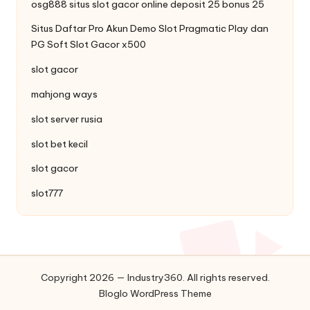
osg888 situs slot gacor online
deposit 25 bonus 25
Situs Daftar Pro
Akun Demo Slot
Pragmatic Play dan
PG Soft Slot Gacor x500
slot gacor
mahjong ways
slot server rusia
slot bet kecil
slot gacor
slot777
Copyright 2026 — Industry360. All rights reserved.
Bloglo WordPress Theme