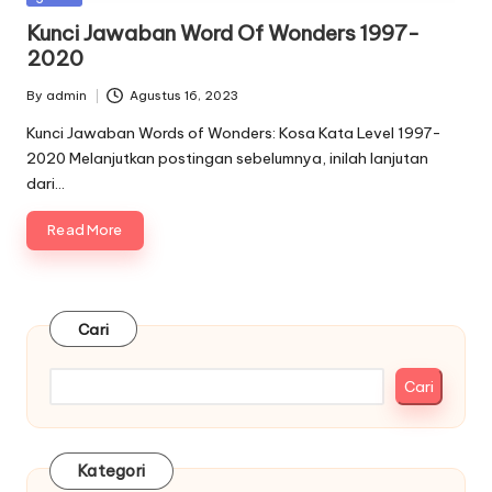
in
Kunci Jawaban Word Of Wonders 1997-
2020
By
admin
Agustus 16, 2023
Posted
by
Kunci Jawaban Words of Wonders: Kosa Kata Level 1997-
2020 Melanjutkan postingan sebelumnya, inilah lanjutan
dari…
Read More
Cari
Cari
Kategori