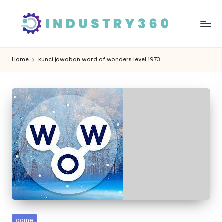
Skip
to
content
Home
kunci jawaban word of wonders level 1973
Posted
game