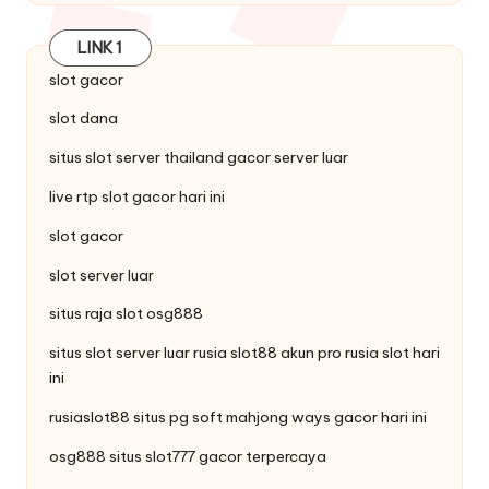
LINK 1
slot gacor
slot dana
situs
slot server thailand
gacor server luar
live
rtp slot
gacor hari ini
slot gacor
slot server luar
situs raja
slot
osg888
situs slot server luar rusia slot88
akun pro rusia
slot hari
ini
rusiaslot88 situs pg soft
mahjong ways
gacor hari ini
osg888 situs
slot777
gacor terpercaya