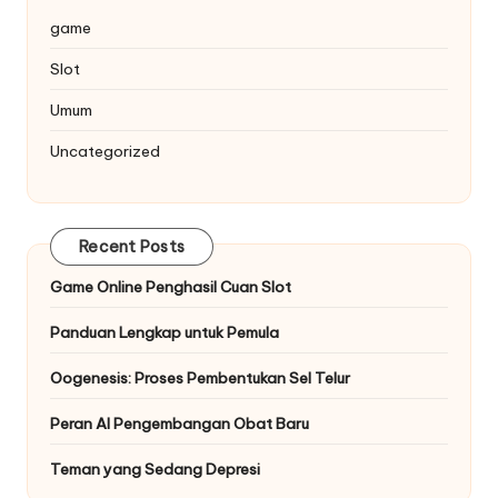
game
Slot
Umum
Uncategorized
Recent Posts
Game Online Penghasil Cuan Slot
Panduan Lengkap untuk Pemula
Oogenesis: Proses Pembentukan Sel Telur
Peran AI Pengembangan Obat Baru
Teman yang Sedang Depresi