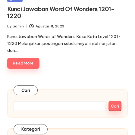
in
Kunci Jawaban Word Of Wonders 1201-
1220
By
admin
Agustus 11, 2023
Posted
by
Kunci Jawaban Words of Wonders: Kosa Kata Level 1201-
1220 Melanjutkan postingan sebelumnya, inilah lanjutan
dari…
Read More
Cari
Cari
Kategori