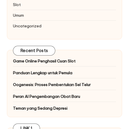
Slot
Umum
Uncategorized
Recent Posts
Game Online Penghasil Cuan Slot
Panduan Lengkap untuk Pemula
Oogenesis: Proses Pembentukan Sel Telur
Peran AI Pengembangan Obat Baru
Teman yang Sedang Depresi
LINK 1