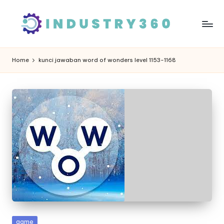
Skip
to
content
Home
kunci jawaban word of wonders level 1153-1168
Posted
game