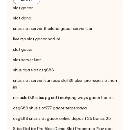
slot gacor
slot dana
situs
slot server thailand
gacor server luar
live
rtp slot
gacor hari ini
slot gacor
slot server luar
situs raja
slot
osg888
situs slot server luar rusia slot88
akun pro rusia
slot hari
ini
rusiaslot88 situs pg soft
mahjong ways
gacor hari ini
osg888 situs
slot777
gacor terpercaya
osg888 situs slot gacor online
deposit 25 bonus 25
Situs Daftar Pro
Akun Demo Slot
Pragmatic Play dan