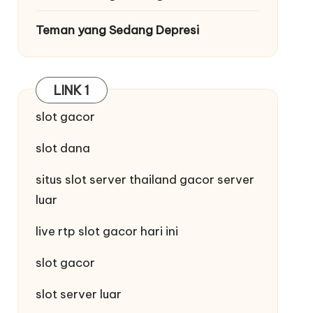
Teman yang Sedang Depresi
LINK 1
slot gacor
slot dana
situs
slot server thailand
gacor server
luar
live
rtp slot
gacor hari ini
slot gacor
slot server luar