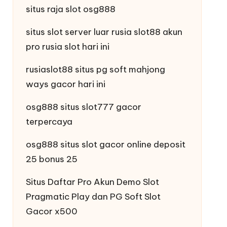
situs raja
slot
osg888
situs slot server luar rusia slot88
akun
pro rusia
slot hari ini
rusiaslot88 situs pg soft
mahjong
ways
gacor hari ini
osg888 situs
slot777
gacor
terpercaya
osg888 situs slot gacor online
deposit
25 bonus 25
Situs Daftar Pro
Akun Demo Slot
Pragmatic Play dan PG Soft Slot
Gacor x500