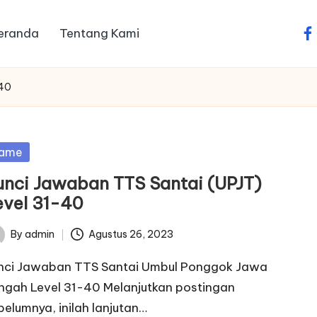
eranda
Tentang Kami
fa
-40
sted
ame
unci Jawaban TTS Santai (UPJT)
evel 31-40
By
admin
Agustus 26, 2023
ted
nci Jawaban TTS Santai Umbul Ponggok Jawa
ngah Level 31-40 Melanjutkan postingan
belumnya, inilah lanjutan…