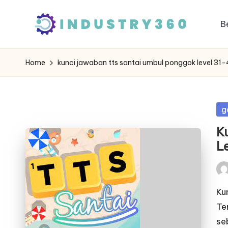
B
Skip
to
content
Home
kunci jawaban tts santai umbul ponggok level 31
Po
g
in
K
L
Pos
by
Ku
Te
se