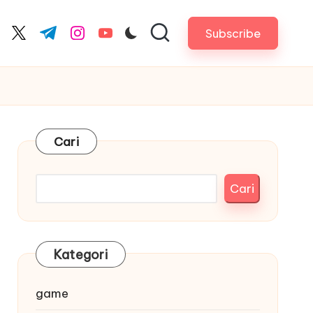
Subscribe
cebook.com
twitter.com
t.me
instagram.com
youtube.com
Cari
Cari
Kategori
game