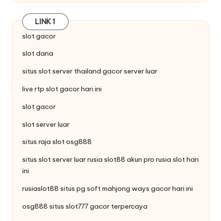
LINK 1
slot gacor
slot dana
situs
slot server thailand
gacor server luar
live
rtp slot
gacor hari ini
slot gacor
slot server luar
situs raja
slot
osg888
situs slot server luar rusia slot88
akun pro rusia
slot hari
ini
rusiaslot88 situs pg soft
mahjong ways
gacor hari ini
osg888 situs
slot777
gacor terpercaya