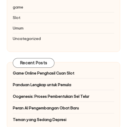
game
Slot
Umum
Uncategorized
Recent Posts
Game Online Penghasil Cuan Slot
Panduan Lengkap untuk Pemula
Oogenesis: Proses Pembentukan Sel Telur
Peran AI Pengembangan Obat Baru
Teman yang Sedang Depresi