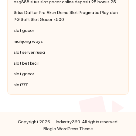
osg888 situs slot gacor online
deposit 25 bonus 25
Situs Daftar Pro
Akun Demo Slot
Pragmatic Play dan
PG Soft Slot Gacor x500
slot gacor
mahjong ways
slot server rusia
slot bet kecil
slot gacor
slot777
Copyright 2026 — Industry360. All rights reserved.
Bloglo WordPress Theme