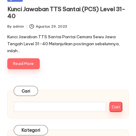
in
Kunci Jawaban TTS Santai (PCS) Level 31-
40
By
admin
Agustus 29, 2023
Posted
by
Kunci Jawaban TTS Santai Pantai Cemara Sewu Jawa
Tengah Level 31-40 Melanjutkan postingan sebelumnya,
inilah…
Read More
Cari
Cari
Kategori