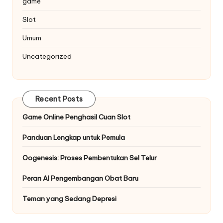
game
Slot
Umum
Uncategorized
Recent Posts
Game Online Penghasil Cuan Slot
Panduan Lengkap untuk Pemula
Oogenesis: Proses Pembentukan Sel Telur
Peran AI Pengembangan Obat Baru
Teman yang Sedang Depresi