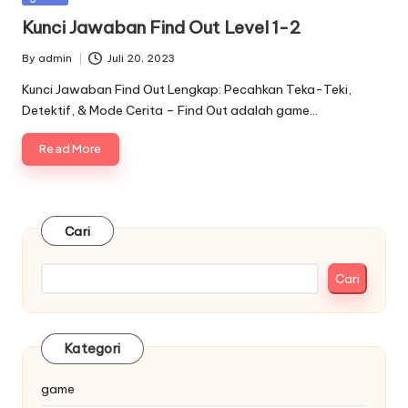
in
Kunci Jawaban Find Out Level 1-2
By
admin
Juli 20, 2023
Posted
by
Kunci Jawaban Find Out Lengkap: Pecahkan Teka-Teki,
Detektif, & Mode Cerita – Find Out adalah game…
Read More
Cari
Cari
Kategori
game