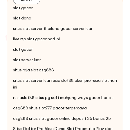
slot gacor
slot dana
situs
slot server thailand
gacor server luar
live
rtp slot
gacor hari ini
slot gacor
slot server luar
situs raja
slot
osg888
situs slot server luar rusia slot88
akun pro rusia
slot hari
ini
rusiaslot88 situs pg soft
mahjong ways
gacor hari ini
osg888 situs
slot777
gacor terpercaya
osg888 situs slot gacor online
deposit 25 bonus 25
Situs Daftar Pro
Akun Demo Slot
Pragmatic Play dan