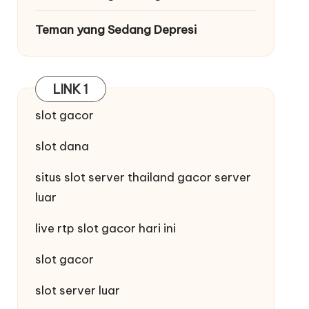
Teman yang Sedang Depresi
LINK 1
slot gacor
slot dana
situs
slot server thailand
gacor server
luar
live
rtp slot
gacor hari ini
slot gacor
slot server luar