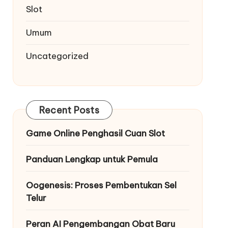
Slot
Umum
Uncategorized
Recent Posts
Game Online Penghasil Cuan Slot
Panduan Lengkap untuk Pemula
Oogenesis: Proses Pembentukan Sel
Telur
Peran AI Pengembangan Obat Baru