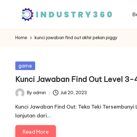
B
Skip
to
content
Home
kunci jawaban find out akhir pekan piggy
Posted
game
in
Kunci Jawaban Find Out Level 3-
By
admin
Juli 20, 2023
Posted
by
Kunci Jawaban Find Out: Teka Teki Tersembunyi 
lanjutan dari…
Read More