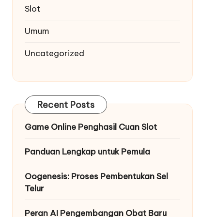
Slot
Umum
Uncategorized
Recent Posts
Game Online Penghasil Cuan Slot
Panduan Lengkap untuk Pemula
Oogenesis: Proses Pembentukan Sel
Telur
Peran AI Pengembangan Obat Baru