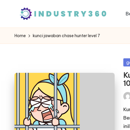
B
Skip
to
content
Home
kunci jawaban chase hunter level 7
Po
g
in
K
1
Pos
by
Ku
Be
in