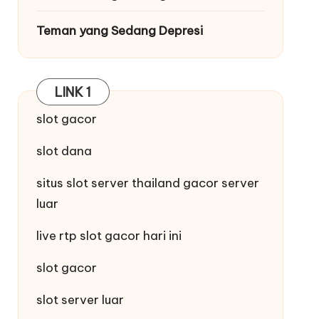
Teman yang Sedang Depresi
LINK 1
slot gacor
slot dana
situs
slot server thailand
gacor server
luar
live
rtp slot
gacor hari ini
slot gacor
slot server luar