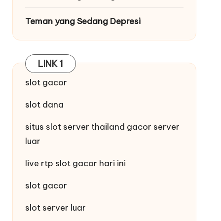
Teman yang Sedang Depresi
LINK 1
slot gacor
slot dana
situs
slot server thailand
gacor server
luar
live
rtp slot
gacor hari ini
slot gacor
slot server luar