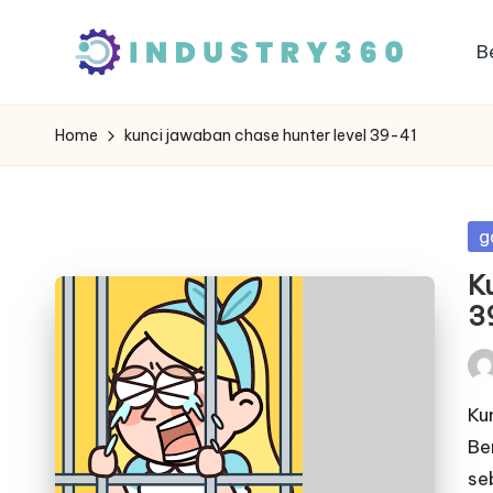
B
Skip
to
content
Home
kunci jawaban chase hunter level 39-41
Po
g
in
K
3
Pos
by
Ku
Be
se