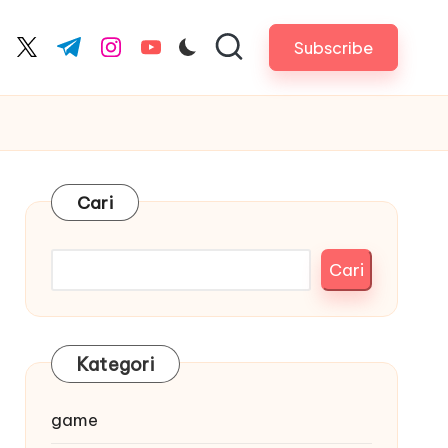
Subscribe
cebook.com
twitter.com
t.me
instagram.com
youtube.com
Cari
Cari
Kategori
game