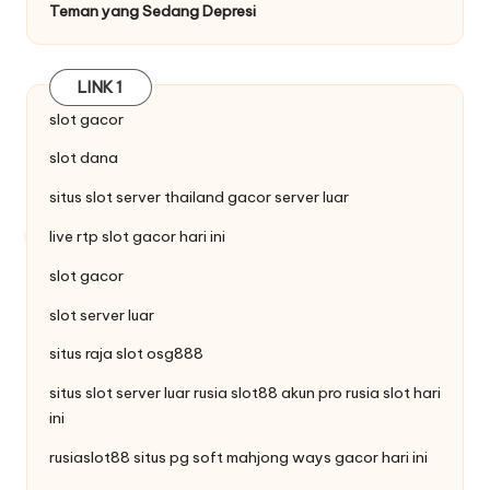
Teman yang Sedang Depresi
LINK 1
slot gacor
slot dana
situs
slot server thailand
gacor server luar
live
rtp slot
gacor hari ini
slot gacor
slot server luar
situs raja
slot
osg888
situs slot server luar rusia slot88
akun pro rusia
slot hari
ini
rusiaslot88 situs pg soft
mahjong ways
gacor hari ini