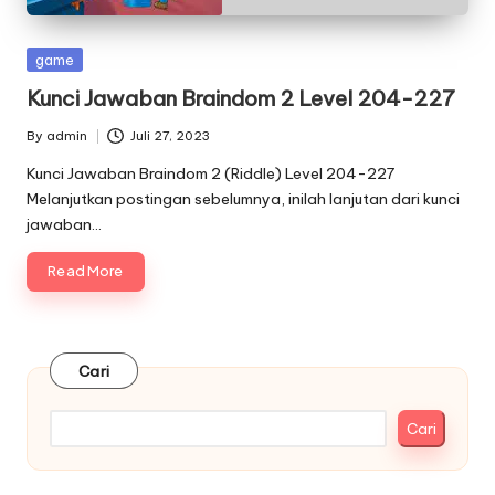
Posted
game
in
Kunci Jawaban Braindom 2 Level 204-227
By
admin
Juli 27, 2023
Posted
by
Kunci Jawaban Braindom 2 (Riddle) Level 204-227
Melanjutkan postingan sebelumnya, inilah lanjutan dari kunci
jawaban…
Read More
Cari
Cari