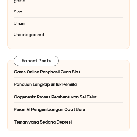
game
Slot
Umum
Uncategorized
Recent Posts
Game Online Penghasil Cuan Slot
Panduan Lengkap untuk Pemula
Oogenesis: Proses Pembentukan Sel Telur
Peran AI Pengembangan Obat Baru
Teman yang Sedang Depresi