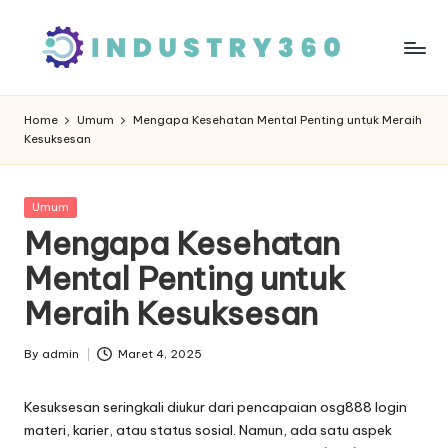
Skip
to
content
Home
Umum
Mengapa Kesehatan Mental Penting untuk Meraih
Kesuksesan
Posted
Umum
in
Mengapa Kesehatan
Mental Penting untuk
Meraih Kesuksesan
By
admin
Maret 4, 2025
Posted
by
Kesuksesan seringkali diukur dari pencapaian
osg888 login
materi, karier, atau status sosial. Namun, ada satu aspek