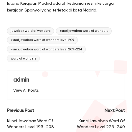
Istana Kerajaan Madrid adalah kediaman resmi keluarga
kerajaan Spanyol yang terletak di kota Madrid.
Tags:
jawaban word of wonders
kunci jawaban word of wonders
kunci jawaban word of wonders level 209
kunci jawaban word of wonders level 209-224
word of wonders
admin
View All Posts
Post
Previous Post
Next Post
navigation
Kunci Jawaban Word Of
Kunci Jawaban Word Of
Wonders Level 193-208
Wonders Level 225-240