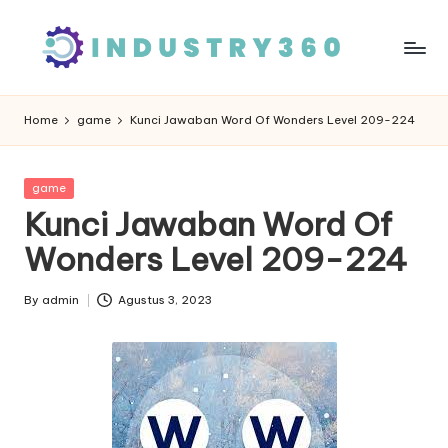
Skip
to
content
Home
game
Kunci Jawaban Word Of Wonders Level 209-224
Posted
game
in
Kunci Jawaban Word Of
Wonders Level 209-224
By
admin
Agustus 3, 2023
Posted
by