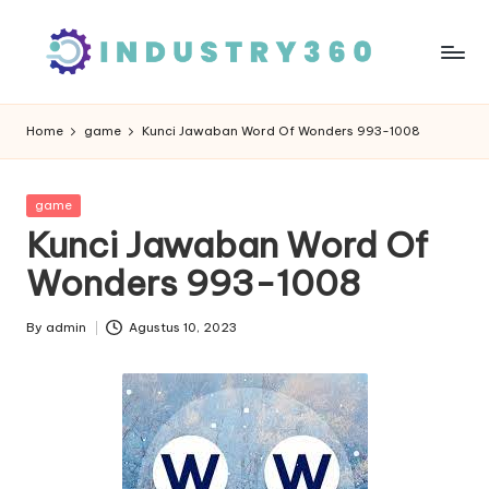
Skip
to
content
Home
game
Kunci Jawaban Word Of Wonders 993-1008
Posted
game
in
Kunci Jawaban Word Of
Wonders 993-1008
By
admin
Agustus 10, 2023
Posted
by