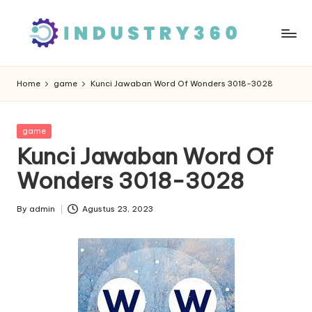
Skip
to
content
Home
game
Kunci Jawaban Word Of Wonders 3018-3028
Posted
game
in
Kunci Jawaban Word Of
Wonders 3018-3028
By
admin
Agustus 23, 2023
Posted
by