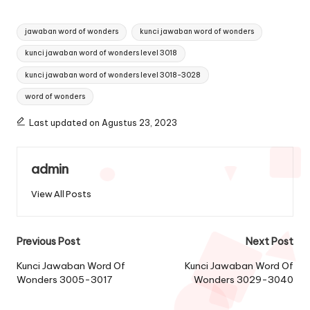
Tags:
jawaban word of wonders
kunci jawaban word of wonders
kunci jawaban word of wonders level 3018
kunci jawaban word of wonders level 3018-3028
word of wonders
Last updated on Agustus 23, 2023
admin
View All Posts
Post
Previous Post
Next Post
navigation
Kunci Jawaban Word Of
Kunci Jawaban Word Of
Wonders 3005-3017
Wonders 3029-3040