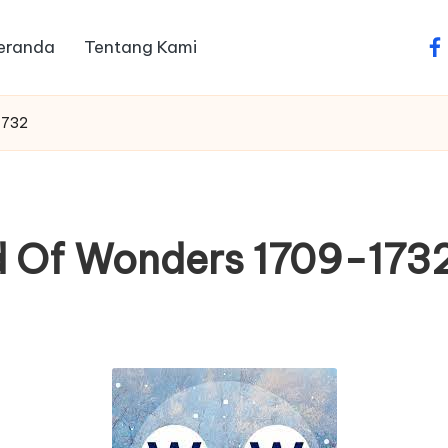
eranda
Tentang Kami
fa
1732
 Of Wonders 1709-173