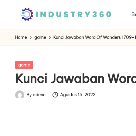
B
Skip
to
content
Home
game
Kunci Jawaban Word Of Wonders 1709-
Posted
game
in
Kunci Jawaban Word
By
admin
Agustus 15, 2023
Posted
by