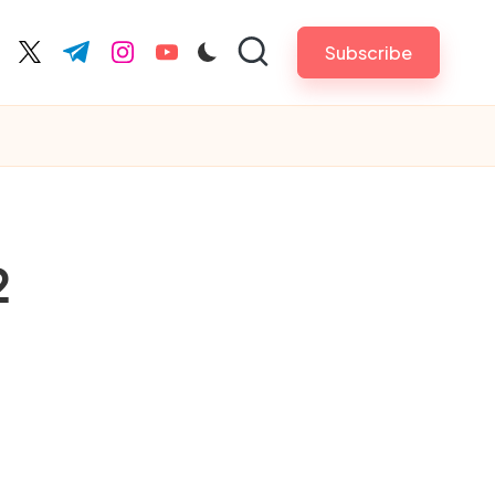
Subscribe
cebook.com
twitter.com
t.me
instagram.com
youtube.com
2