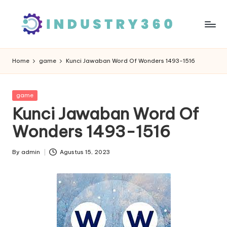
Skip
to
content
Home
game
Kunci Jawaban Word Of Wonders 1493-1516
Posted
game
in
Kunci Jawaban Word Of
Wonders 1493-1516
By
admin
Agustus 15, 2023
Posted
by