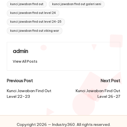
kunci jawaban find out
kunci jawaban find out galeri seni
kunci jawaban find out level 24
kunci jawaban find out level 24-25
kunci jawaban find out viking war
admin
View All Posts
Post
Previous Post
Next Post
navigation
Kunci Jawaban Find Out
Kunci Jawaban Find Out
Level 22-23
Level 26-27
Copyright 2026 — Industry360. All rights reserved.