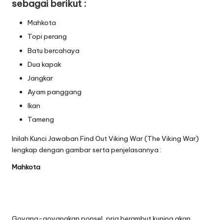
sebagai berikut :
Mahkota
Topi perang
Batu bercahaya
Dua kapak
Jangkar
Ayam panggang
Ikan
Tameng
Inilah Kunci Jawaban Find Out Viking War (The Viking War)
lengkap dengan gambar serta penjelasannya :
Mahkota
Goyang-goyangkan ponsel, pria berambut kuning akan