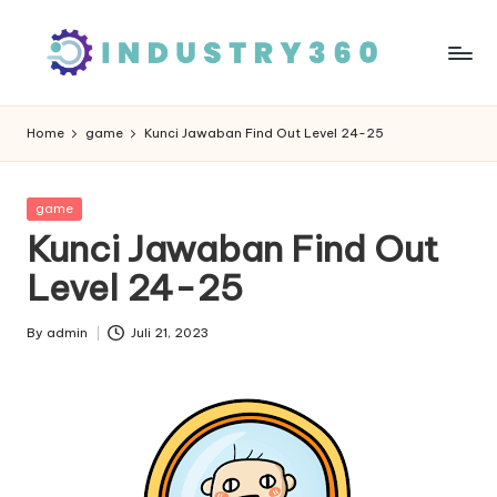
Skip
to
content
Home
game
Kunci Jawaban Find Out Level 24-25
Posted
game
in
Kunci Jawaban Find Out
Level 24-25
By
admin
Juli 21, 2023
Posted
by